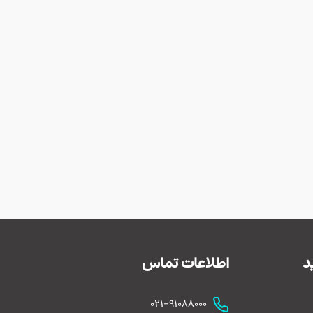
ن» این مسیر را
یده‌شده رفته
ه است حسین» نه
این خبر
 تشیع است.
د
اطلاعات تماس
021-91088000