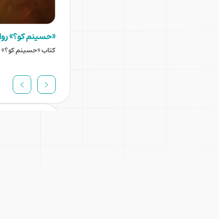
«حسینم کو؟» روای
کتاب «حسینم کو؟» تر
معصومه سال‌افروز از