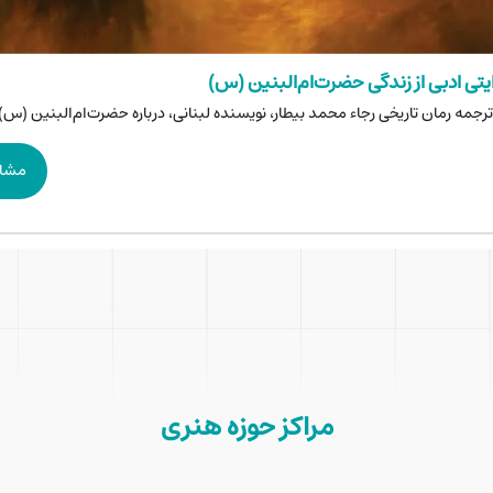
«ذرات آشوب»؛ روایت
/ با نویسندگی و کارگردانی 
تی ادبی از زندگی حضرت‌ام‌البنین (س)
ایستادگی در خلیج فارس
در سالن اصلی تئاتر شهر 
جمه رمان تاریخی رجاء محمد بیطار، نویسنده لبنانی، درباره حضرت‌ام‌البنین (س)
 سوی انتشارات سوره‌مهر روانه بازار شده است.
مشاه
مراکز حوزه هنری
«دشمن خدا» در تماشاخانه هما
/به کارگردانی مجید ع