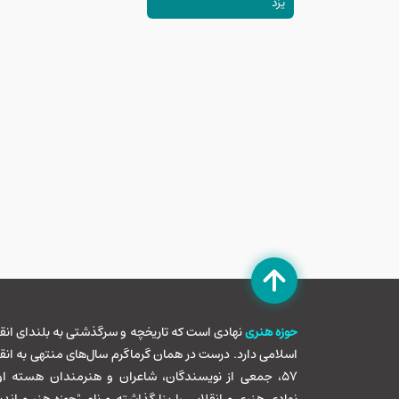
یزد
کربلا از میرجاو
ادبیات اربعین در
وارونه می‌کند. ع
است؛ جاده‌هایی ک
فقط روایتی از ا
حوزه هنری
نهادی است که تاریخچه و سرگذشتی به بلندای انق
اسلامی دارد. درست در همان گرماگرم سال‌های منتهی به انق
57، جمعی از نویسندگان، شاعران و هنرمندان هسته او
نهادی هنری و انقلابی را بنا گذاشته و نام "حوزه هنر و اند