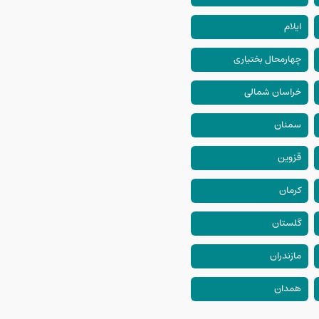
ایلام
چهارمحال بختیاری
خراسان شمالی
سمنان
قزوین
کرمان
گلستان
مازندران
همدان