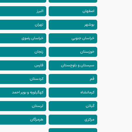
اصفهان
البرز
بوشهر
تهران
خراسان جنوبی
خراسان رضوی
خوزستان
زنجان
سیستان و بلوچستان
فارس
قم
کردستان
کرمانشاه
کهگیلویه و بویر احمد
گیلان
لرستان
مرکزی
هرمزگان