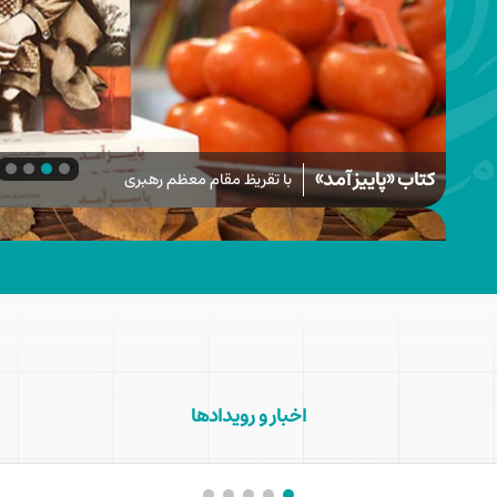
کتاب «پاییز آمد»
با تقریظ مقام معظم رهبری
اخبار و رویدادها